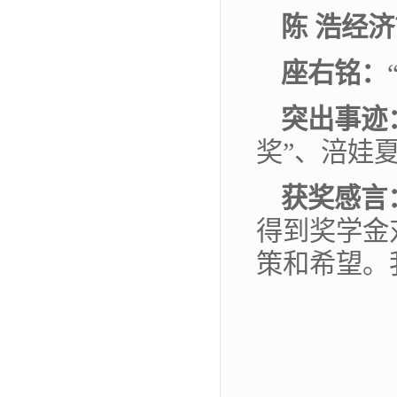
陈 浩
经济
座
右
铭：
突出事迹
奖”、涪娃
获奖感言
得到奖学金
策和希望。