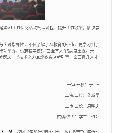
这些AI工具优化活动管理流程、提升工作效率，解决学
与实践指导性，不仅了解了AI教育的价值，更学习到了
成功举办，标志着学校对“三全育人”的高度重视。未
创新模式，以技术之力点燃教育创新引擎，全面提升人才
一审/一校：于 洁
二审/二校：龚新雯
三审/三校：周晓庆
供稿/供图：学生工作处
下一条：
校图书馆举行“抱朴讲堂・数智探宝”讲座活动