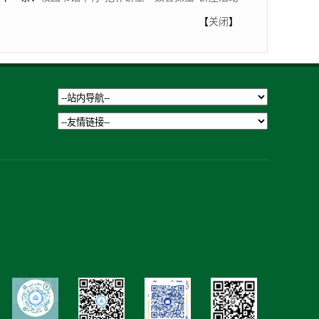
【
关闭
】