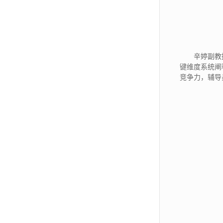
辛婷副教
键维度系统阐
竞争力，辅导