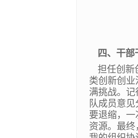
四、干部
担任创新
类创新创业
满挑战。记
队成员意见
要退缩，一
资源。最终
我的组织协