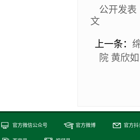
公开发表
文
上一条：
院 黄欣如
官方微信公众号
官方微博
官方抖