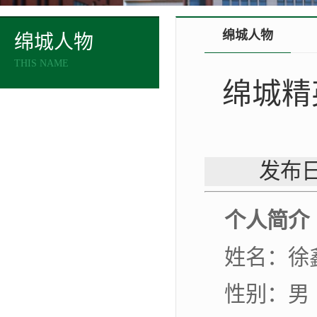
绵城人物
绵城人物
THIS NAME
绵城精
发布日
个人简介
姓名：徐
性别：男