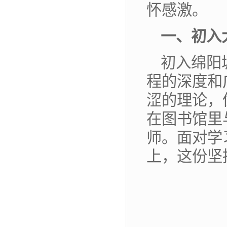
怀感激。
一、初入
初入绵阳
程的深度和
涩的理论，
在图书馆里
师。面对学
上，这份坚