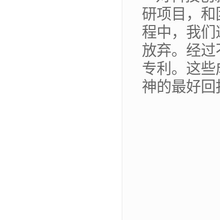
研项目，和
程中，我们
放弃。经过
专利。这些
神的最好回