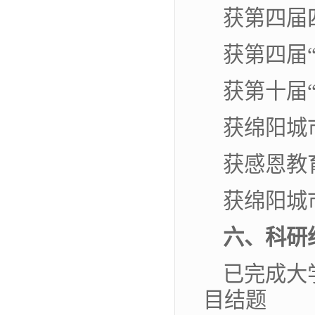
获第四届
获第四届
获第十届
获绵阳城
获感恩教
获绵阳城
六、科研
已完成大
目结题