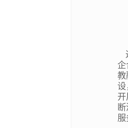
企
教
设
开
断
服