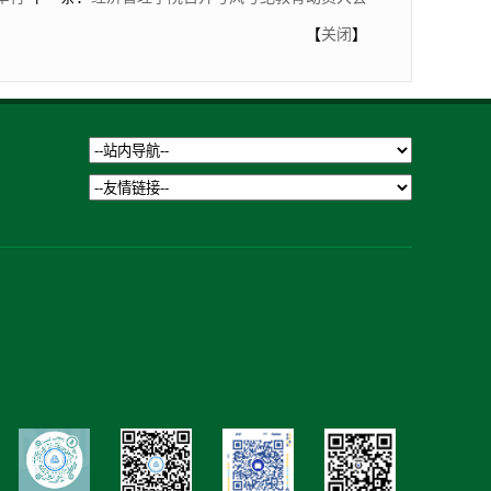
【
关闭
】